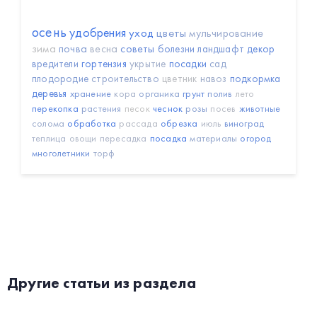
осень
удобрения
уход
цветы
мульчирование
зима
почва
весна
советы
болезни
ландшафт
декор
вредители
гортензия
укрытие
посадки
сад
плодородие
строительство
цветник
навоз
подкормка
деревья
хранение
кора
органика
грунт
полив
лето
перекопка
растения
песок
чеснок
розы
посев
животные
солома
обработка
рассада
обрезка
июль
виноград
теплица
овощи
пересадка
посадка
материалы
огород
многолетники
торф
Другие статьи из раздела