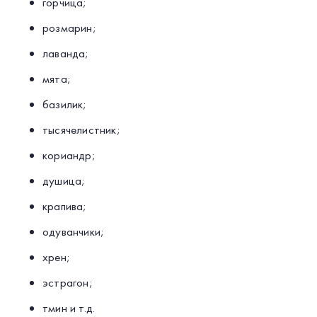
горчица;
розмарин;
лаванда;
мята;
базилик;
тысячелистник;
кориандр;
душица;
крапива;
одуванчики;
хрен;
эстрагон;
тмин и т.д.