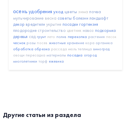
осень
удобрения
уход
цветы
зима
почва
мульчирование
весна
советы
болезни
ландшафт
декор
вредители
укрытие
посадки
гортензия
плодородие
строительство
цветник
навоз
подкормка
деревья
сад
грунт
лето
полив
перекопка
растения
песок
чеснок
розы
посев
животные
хранение
кора
органика
обработка
обрезка
рассада
июль
теплица
виноград
овощи
пересадка
материалы
посадка
огород
многолетники
торф
ежевика
Другие статьи из раздела