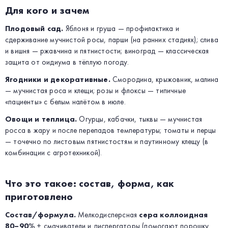
Для кого и зачем
Плодовый сад.
Яблоня и груша — профилактика и
сдерживание мучнистой росы, парши (на ранних стадиях); слива
и вишня — ржавчина и пятнистости; виноград — классическая
защита от оидиума в тёплую погоду.
Ягодники и декоративные.
Смородина, крыжовник, малина
— мучнистая роса и клещи; розы и флоксы — типичные
«пациенты» с белым налётом в июле.
Овощи и теплица.
Огурцы, кабачки, тыквы — мучнистая
росса в жару и после перепадов температуры; томаты и перцы
— точечно по листовым пятнистостям и паутинному клещу (в
комбинации с агротехникой).
Что это такое: состав, форма, как
приготовлено
Состав/формула.
Мелкодисперсная
сера коллоидная
80–90%
+ смачиватели и диспергаторы (помогают порошку