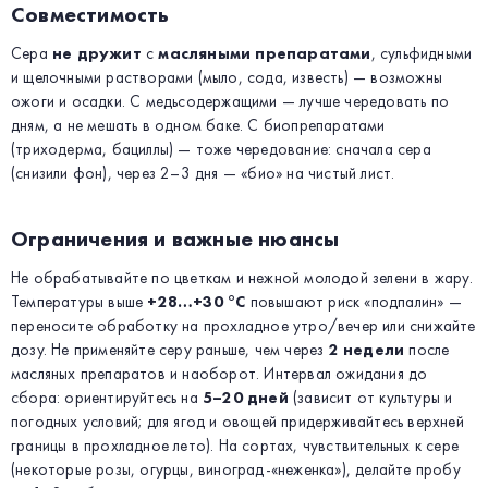
Совместимость
Сера
не дружит
с
масляными препаратами
, сульфидными
и щелочными растворами (мыло, сода, известь) — возможны
ожоги и осадки. С медьсодержащими — лучше чередовать по
дням, а не мешать в одном баке. С биопрепаратами
(триходерма, бациллы) — тоже чередование: сначала сера
(снизили фон), через 2–3 дня — «био» на чистый лист.
Ограничения и важные нюансы
Не обрабатывайте по цветкам и нежной молодой зелени в жару.
Температуры выше
+28…+30 °C
повышают риск «подпалин» —
переносите обработку на прохладное утро/вечер или снижайте
дозу. Не применяйте серу раньше, чем через
2 недели
после
масляных препаратов и наоборот. Интервал ожидания до
сбора: ориентируйтесь на
5–20 дней
(зависит от культуры и
погодных условий; для ягод и овощей придерживайтесь верхней
границы в прохладное лето). На сортах, чувствительных к сере
(некоторые розы, огурцы, виноград-«неженка»), делайте пробу