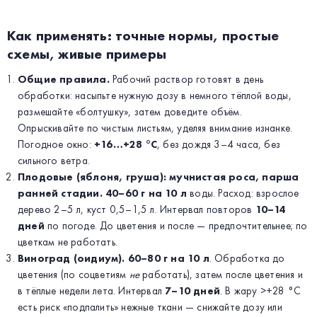
Как применять: точные нормы, простые
схемы, живые примеры
Общие правила.
Рабочий раствор готовят в день
обработки: насыпьте нужную дозу в немного тёплой воды,
размешайте «болтушку», затем доведите объём.
Опрыскивайте по чистым листьям, уделяя внимание изнанке.
Погодное окно:
+16…+28 °C
, без дождя 3–4 часа, без
сильного ветра.
Плодовые (яблоня, груша): мучнистая роса, парша
ранней стадии.
40–60 г на 10 л
воды. Расход: взрослое
дерево 2–5 л, куст 0,5–1,5 л. Интервал повторов
10–14
дней
по погоде. До цветения и после — предпочтительнее; по
цветкам не работать.
Виноград (оидиум).
60–80 г на 10 л
. Обработка до
цветения (по соцветиям
не
работать), затем после цветения и
в тёплые недели лета. Интервал
7–10 дней
. В жару >+28 °C
есть риск «подпалить» нежные ткани — снижайте дозу или