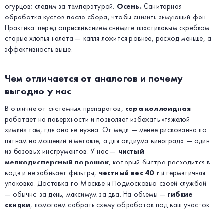
огурцов; следим за температурой.
Осень.
Санитарная
обработка кустов после сбора, чтобы снизить зимующий фон.
Практика: перед опрыскиванием снимите пластиковым скребком
старые хлопья налёта — капля ложится ровнее, расход меньше, а
эффективность выше.
Чем отличается от аналогов и почему
выгодно у нас
В отличие от системных препаратов,
сера коллоидная
работает на поверхности и позволяет избежать «тяжёлой
химии» там, где она не нужна. От меди — менее рискованна по
пятнам на мощении и металле, а для оидиума винограда — один
из базовых инструментов. У нас —
чистый
мелкодисперсный порошок
, который быстро расходится в
воде и не забивает фильтры,
честный вес 40 г
и герметичная
упаковка. Доставка по Москве и Подмосковью своей службой
— обычно за день, максимум за два. На объёмы —
гибкие
скидки
, помогаем собрать схему обработок под ваш участок.