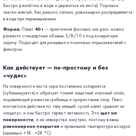
быстро разойтись в воде и держаться на листе). Порошок
светло-жёлтый, без резкого запаха, равномерно распределяется
в воде при перемешивании.
Форма.
Пакет
40 г
— практичная фасовка «на раз»: можно
развести стандартные объёмы 5/8/10 л под конкретную
задачу. Подходит для ранцевых и помповых опрыскивателей с
фильтром.
Как действует — по-простому и без
«чудес»
На поверхности листа сера постепенно испаряется
(сублимируется) и образует тонкий защитный «газовый слой»,
подавляющий развитие грибницы и прорастание спор. Плюс
контактное действие по телу клещей: сухой налёт срывает их
«защиту», и они быстро теряют активность. Это
щит на
поверхности
, а не «лекарство изнутри», поэтому важны
равномерное покрытие
и правильная температура воздуха
(идеально +18…+28 °C).