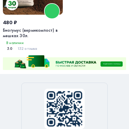
480 ₽
Биогумус (вермикомпост) в
мешках 30л.
В наличии
5.0
152 отзыва