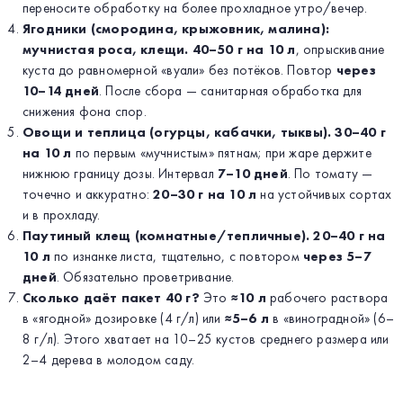
переносите обработку на более прохладное утро/вечер.
Ягодники (смородина, крыжовник, малина):
мучнистая роса, клещи.
40–50 г на 10 л
, опрыскивание
куста до равномерной «вуали» без потёков. Повтор
через
10–14 дней
. После сбора — санитарная обработка для
снижения фона спор.
Овощи и теплица (огурцы, кабачки, тыквы).
30–40 г
на 10 л
по первым «мучнистым» пятнам; при жаре держите
нижнюю границу дозы. Интервал
7–10 дней
. По томату —
точечно и аккуратно:
20–30 г на 10 л
на устойчивых сортах
и в прохладу.
Паутиный клещ (комнатные/тепличные).
20–40 г на
10 л
по изнанке листа, тщательно, с повтором
через 5–7
дней
. Обязательно проветривание.
Сколько даёт пакет 40 г?
Это
≈10 л
рабочего раствора
в «ягодной» дозировке (4 г/л) или
≈5–6 л
в «виноградной» (6–
8 г/л). Этого хватает на 10–25 кустов среднего размера или
2–4 дерева в молодом саду.