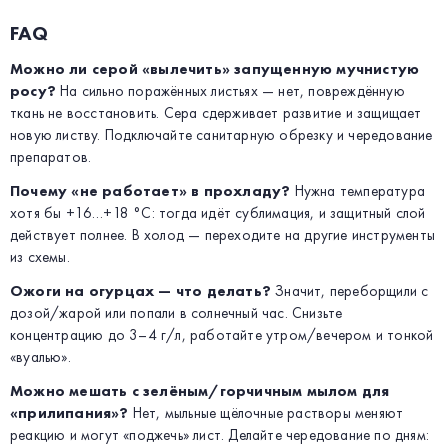
FAQ
Можно ли серой «вылечить» запущенную мучнистую
росу?
На сильно поражённых листьях — нет, повреждённую
ткань не восстановить. Сера сдерживает развитие и защищает
новую листву. Подключайте санитарную обрезку и чередование
препаратов.
Почему «не работает» в прохладу?
Нужна температура
хотя бы +16…+18 °C: тогда идёт сублимация, и защитный слой
действует полнее. В холод — переходите на другие инструменты
из схемы.
Ожоги на огурцах — что делать?
Значит, переборщили с
дозой/жарой или попали в солнечный час. Снизьте
концентрацию до 3–4 г/л, работайте утром/вечером и тонкой
«вуалью».
Можно мешать с зелёным/горчичным мылом для
«прилипания»?
Нет, мыльные щёлочные растворы меняют
реакцию и могут «поджечь» лист. Делайте чередование по дням: