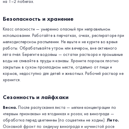
на 1–2 побегах.
Безопасность и хранение
Класс опасности — умеренно опасный при неправильном
использовании. Работайте в перчатках, очках, респираторе при
мелкодисперсном распылении. Не ешьте и не курите во время
работы. Обрабатывайте утром или вечером, вне активного
лёта пчёл. Берегите водоёмы — остатки раствора и промывные
воды не сливайте в пруды и канавы. Храните порошок плотно
закрытым в сухом прохладном месте, отдельно от пищи и
кормов, недоступно для детей и животных. Рабочий раствор не
хранится.
Сезонность и лайфхаки
Весна.
После распускания листа — мягкие концентрации по
«первым признакам» на ягодниках и розах; на винограде —
обработка перед цветением (по соцветиям не ходим).
Лето.
Основной фронт по оидиуму винограда и мучнистой росе