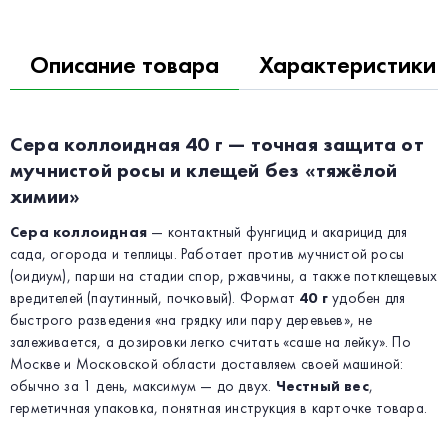
Описание товара
Характеристики
Сера коллоидная 40 г — точная защита от
мучнистой росы и клещей без «тяжёлой
химии»
Сера коллоидная
— контактный фунгицид и акарицид для
сада, огорода и теплицы. Работает против мучнистой росы
(оидиум), парши на стадии спор, ржавчины, а также потклещевых
вредителей (паутинный, почковый). Формат
40 г
удобен для
быстрого разведения «на грядку или пару деревьев», не
залеживается, а дозировки легко считать «саше на лейку». По
Москве и Московской области доставляем своей машиной:
обычно за 1 день, максимум — до двух.
Честный вес
,
герметичная упаковка, понятная инструкция в карточке товара.