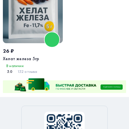
26 ₽
Хелат железа 5гр
В наличии
5.0
152 отзыва