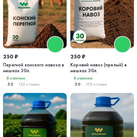
250 ₽
250 ₽
Перегной конского навоза в
Коровий навоз (прелый) в
мешках 30л.
мешках 30л.
В наличии
В наличии
5.0
152 отзыва
5.0
152 отзыва