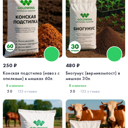
250 ₽
480 ₽
Конская подстилка (навоз с
Биогумус (вермикомпост) в
опилками) в мешках 60л.
мешках 30л.
В наличии
В наличии
5.0
152 отзыва
5.0
152 отзыва