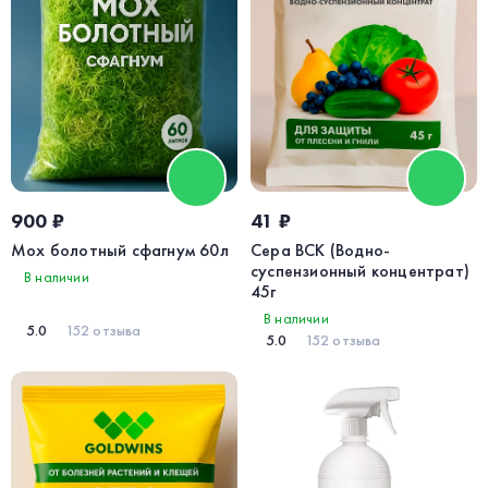
900 ₽
41 ₽
Мох болотный сфагнум 60л
Сера ВСК (Водно-
суспензионный концентрат)
В наличии
45г
В наличии
5.0
152 отзыва
5.0
152 отзыва