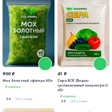
900 ₽
41 ₽
Мох болотный сфагнум 60л
Сера ВСК (Водно-
суспензионный концентрат)
В наличии
45г
В наличии
5.0
152 отзыва
5.0
152 отзыва