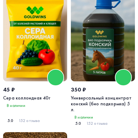
45 ₽
350 ₽
Сера коллоидная 40г
Универсальный концентрат
конский (био подкормка) 5
В наличии
л.
В наличии
5.0
152 отзыва
5.0
152 отзыва