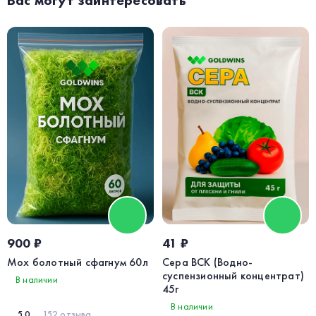
Вас могут заинтересовать
900 ₽
41 ₽
Мох болотный сфагнум 60л
Сера ВСК (Водно-
суспензионный концентрат)
В наличии
45г
В наличии
5.0
152 отзыва