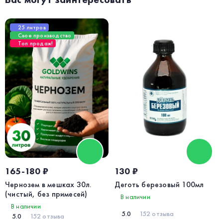
25 литров
Свое производство
Топ продаж!
165-180 ₽
130 ₽
Чернозем в мешках 30л.
Деготь березовый 100мл
(чистый, без примесей)
В наличии
В наличии
5.0
152 отзыва
5.0
152 отзыва