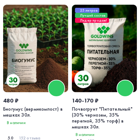
25 литров
Лучший состав
Лидер продаж!
480 ₽
140-170 ₽
Биогумус (вермикомпост) в
Почвогрунт "Питательный"
мешках 30л.
(30% чернозем, 35%
перегной, 35% торф) в
В наличии
мешках 30л.
В наличии
5.0
152 отзыва