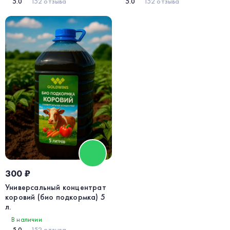
5.0
152 отзыва
5.0
152 отзыва
300 ₽
Универсальный концентрат
коровий (био подкормка) 5
л.
В наличии
5.0
152 отзыва