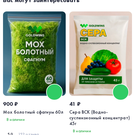
Вас могут заинтересовать
900 ₽
41 ₽
Мох болотный сфагнум 60л
Сера ВСК (Водно-
суспензионный концентрат)
В наличии
45г
В наличии
5.0
152 отзыва