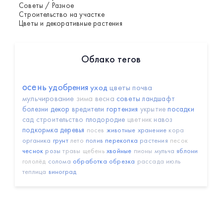
Советы / Разное
Строительство на участке
Цветы и декоративные растения
Облако тегов
осень
удобрения
уход
цветы
почва
мульчирование
зима
весна
советы
ландшафт
болезни
декор
вредители
гортензия
укрытие
посадки
сад
строительство
плодородие
цветник
навоз
подкормка
деревья
посев
животные
хранение
кора
органика
грунт
лето
полив
перекопка
растения
песок
чеснок
розы
травы
щебень
хвойные
пионы
мульча
яблони
гололёд
солома
обработка
обрезка
рассада
июль
теплица
виноград