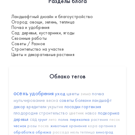
Разделы блога
Ландшафтный дизайн и благоустройство
Огород: овощи, зелень, теплица
Почва и удобрения
Сад: деревья, кустарники, ягоды
Сезонные работы
Советы / Разное
Строительство на участке
Цветы и декоративные растения
Облако тегов
осень
удобрения
уход
цветы
зима
почва
мульчирование
весна
советы
болезни
ландшафт
декор
вредители
укрытие
посадки
гортензия
плодородие
строительство
цветник
навоз
подкормка
деревья
сад
грунт
лето
полив
перекопка
растения
песок
чеснок
розы
посев
животные
хранение
кора
органика
обработка
обрезка
рассада
июль
теплица
виноград