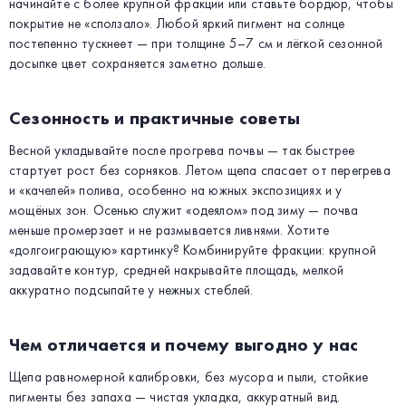
начинайте с более крупной фракции или ставьте бордюр, чтобы
покрытие не «сползало». Любой яркий пигмент на солнце
постепенно тускнеет — при толщине 5–7 см и лёгкой сезонной
досыпке цвет сохраняется заметно дольше.
Сезонность и практичные советы
Весной укладывайте после прогрева почвы — так быстрее
стартует рост без сорняков. Летом щепа спасает от перегрева
и «качелей» полива, особенно на южных экспозициях и у
мощёных зон. Осенью служит «одеялом» под зиму — почва
меньше промерзает и не размывается ливнями. Хотите
«долгоиграющую» картинку? Комбинируйте фракции: крупной
задавайте контур, средней накрывайте площадь, мелкой
аккуратно подсыпайте у нежных стеблей.
Чем отличается и почему выгодно у нас
Щепа равномерной калибровки, без мусора и пыли, стойкие
пигменты без запаха — чистая укладка, аккуратный вид.