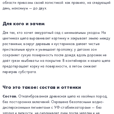
области привозим своей логистикой: как правило, на следующий
день, максимум — до двух.
Для кого и зачем
Для тех, кто хочет аккуратный сад с минимальным уходом. На
цветниках щепа выравнивает картинку и закрывает землю между
растениями; вокруг деревьев и кустарников делает чистые
приствольные круги и уменьшает прополку; у детских зон
сохраняет сухую поверхность после дождя; вдоль дорожек не
даёт грязи «выбивать» на покрытие. В контейнерах и кашпо щепа
предотвращает корку на поверхности, а летом снижает
перегрев субстрата.
Что это такое: состав и оттенки
Состав.
Откалиброванная древесная щепа из хвойных пород,
без посторонних включений. Окрашена безопасными водно-
дисперсионными пигментами с УФ-стабилизаторами — без
запаха и липкости, не окрашивает руки после укладки и не