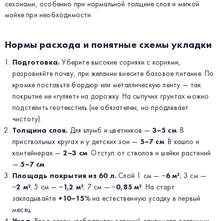
сезонами, особенно при нормальной толщине слоя и мягкой
мойке при необходимости.
Нормы расхода и понятные схемы укладки
Подготовка.
Уберите высокие сорняки с корнями,
разровняйте почву, при желании внесите базовое питание. По
кромке поставьте бордюр или металлическую ленту — так
покрытие не «гуляет» на дорожку. На сыпучих грунтах можно
подстелить геотекстиль (не обязателен, но продлевает
чистоту).
Толщина слоя.
Для клумб и цветников —
3–5 см
. В
приствольных кругах и у детских зон —
5–7 см
. В кашпо и
контейнерах —
2–3 см
. Отступ от стволов и шейки растений
—
5–7 см
.
Площадь покрытия из 60 л.
Слой 1 см — ~
6 м²
; 3 см —
~
2 м²
; 5 см — ~
1,2 м²
; 7 см — ~
0,85 м²
. На старт
закладывайте
+10–15%
на естественную усадку в первый
месяц.