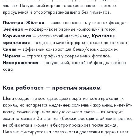
«пылит». Натуральный вариант «неокрашенная» — просто
просушенная и отсортированная щепа без пигментов.
Палитра.
Жёлтая
— солнечные акценты у светлых фасадов.
Зелёная
— поддерживает хвойные композиции и газон.
Коричневая
— классический «лесной» вид.
Красная
и
оранжевая
— акцент на миксбордерах и около детских зон.
Синяя
— эффектный контраст для белых/серых дорожек.
Чёрная
— строгая графика у современных фасадов.
Неокрашенная
— натуральный, спокойный фон для любого
сада.
Как работает — простым языком
Щепа создаёт лёгкое «дышащее» покрытие: вода проходит к
корням, но испаряется медленнее; солнечный жар меньше «печёт»
почву; семена сорняков получают мало света — их всходит
заметно меньше. За счёт калибровки фракции слой лежит ровно,
не сбивается в «комья» и быстро просыхает после дождя.
Пигмент фиксируется на поверхности древесины и держит цвет