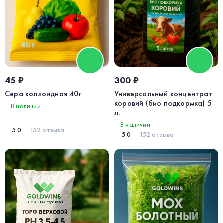
45 ₽
300 ₽
Сера коллоидная 40г
Универсальный концентрат
коровий (био подкормка) 5
В наличии
л.
В наличии
5.0
152 отзыва
5.0
152 отзыва