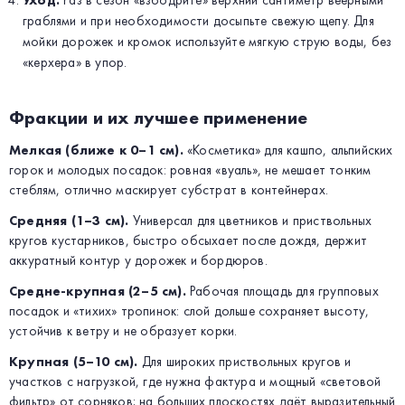
Уход.
Раз в сезон «взбодрите» верхний сантиметр веерными
граблями и при необходимости досыпьте свежую щепу. Для
мойки дорожек и кромок используйте мягкую струю воды, без
«керхера» в упор.
Фракции и их лучшее применение
Мелкая (ближе к 0–1 см).
«Косметика» для кашпо, альпийских
горок и молодых посадок: ровная «вуаль», не мешает тонким
стеблям, отлично маскирует субстрат в контейнерах.
Средняя (1–3 см).
Универсал для цветников и приствольных
кругов кустарников, быстро обсыхает после дождя, держит
аккуратный контур у дорожек и бордюров.
Средне-крупная (2–5 см).
Рабочая площадь для групповых
посадок и «тихих» тропинок: слой дольше сохраняет высоту,
устойчив к ветру и не образует корки.
Крупная (5–10 см).
Для широких приствольных кругов и
участков с нагрузкой, где нужна фактура и мощный «световой
фильтр» от сорняков; на больших плоскостях даёт выразительный