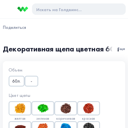
Поделиться
Декоративная щепа цветная 60л
Еще
Объем
60л.
-
Цвет щепы
желтая
зеленая
коричневая
красная