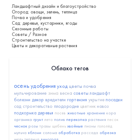
Ландшафтный дизайн и благоустройство
Огород: овощи, зелень, теплица
Почва и удобрения
Сад: деревья, кустарники, ягоды
Сезонные работы
Советы / Разное
Строительство на участке
Цветы и декоративные растения
Облако тегов
осень
удобрения
уход
цветы
почва
мульчирование
зима
весна
советы
ландшафт
болезни
декор
вредители
гортензия
укрытие
посадки
сад
строительство
плодородие
цветник
навоз
подкормка
деревья
посев
животные
хранение
кора
органика
грунт
лето
полив
перекопка
растения
песок
чеснок
розы
травы
щебень
хвойные
пионы
гололёд
мульча
яблони
солома
обработка
рассада
обрезка
июль
теплица
виноград