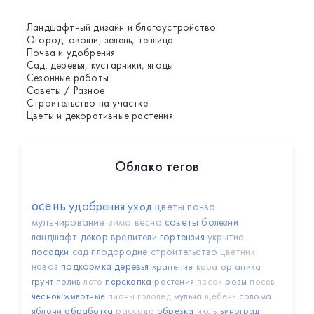
Ландшафтный дизайн и благоустройство
Огород: овощи, зелень, теплица
Почва и удобрения
Сад: деревья, кустарники, ягоды
Сезонные работы
Советы / Разное
Строительство на участке
Цветы и декоративные растения
Облако тегов
осень
удобрения
уход
цветы
почва
мульчирование
зима
весна
советы
болезни
ландшафт
декор
вредители
гортензия
укрытие
посадки
сад
плодородие
строительство
цветник
навоз
подкормка
деревья
хранение
кора
органика
грунт
полив
лето
перекопка
растения
песок
розы
посев
чеснок
животные
пионы
гололёд
мульча
щебень
солома
яблони
обработка
рассада
обрезка
июль
виноград