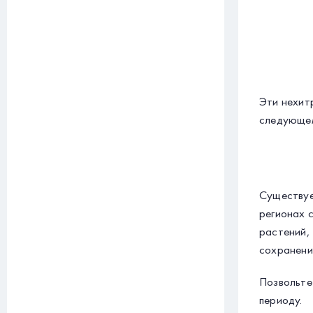
Эти нехит
следующем
Существуе
регионах 
растений,
сохранени
Позвольте
периоду.