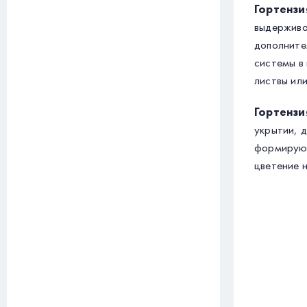
Гортензи
выдержива
дополните
системы в
листвы ил
Гортензи
укрытии, 
формируют
цветение 