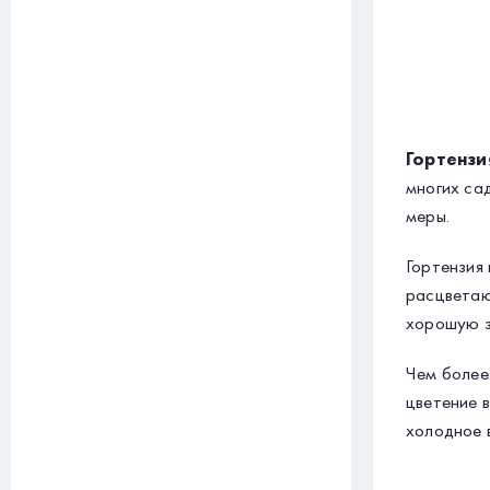
Гортензи
многих са
меры.
Гортензия 
расцветаю
хорошую з
Чем более
цветение 
холодное 