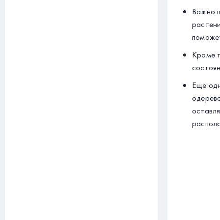
Важно п
растени
поможет
Кроме т
состоян
Еще одн
одереве
оставля
располо