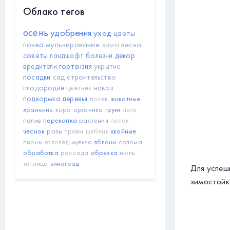
Облако тегов
осень
удобрения
уход
цветы
почва
мульчирование
зима
весна
советы
ландшафт
болезни
декор
вредители
гортензия
укрытие
посадки
сад
строительство
плодородие
цветник
навоз
подкормка
деревья
посев
животные
хранение
кора
органика
грунт
лето
полив
перекопка
растения
песок
чеснок
розы
травы
щебень
хвойные
пионы
гололёд
мульча
яблони
солома
обработка
рассада
обрезка
июль
теплица
виноград
Для успеш
зимостойк