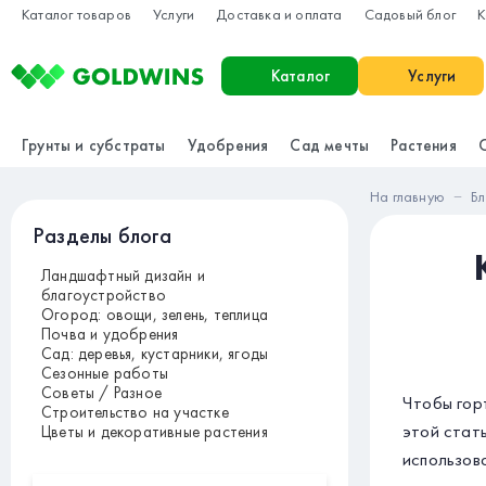
Каталог товаров
Услуги
Доставка и оплата
Садовый блог
К
Каталог
Услуги
Грунты и субстраты
Удобрения
Сад мечты
Растения
На главную
Бл
Разделы блога
Ландшафтный дизайн и
благоустройство
Огород: овощи, зелень, теплица
Почва и удобрения
Сад: деревья, кустарники, ягоды
Сезонные работы
Советы / Разное
Чтобы гор
Строительство на участке
этой стат
Цветы и декоративные растения
использов