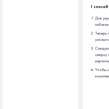
1 способ
Для укр
побегов
Теперь 
уложите
Следующ
сверху 
кирпича
Чтобы о
комплек