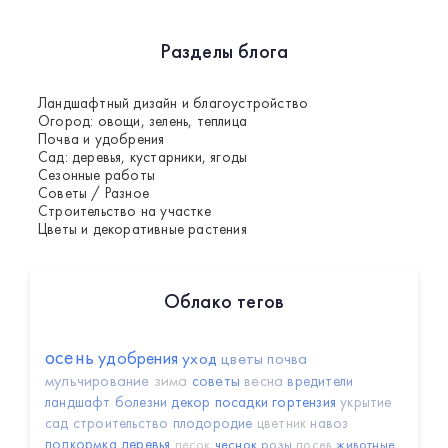
Разделы блога
Ландшафтный дизайн и благоустройство
Огород: овощи, зелень, теплица
Почва и удобрения
Сад: деревья, кустарники, ягоды
Сезонные работы
Советы / Разное
Строительство на участке
Цветы и декоративные растения
Облако тегов
осень
удобрения
уход
цветы
почва
мульчирование
зима
советы
весна
вредители
ландшафт
болезни
декор
посадки
гортензия
укрытие
сад
строительство
плодородие
цветник
навоз
подкормка
деревья
песок
чеснок
розы
посев
животные